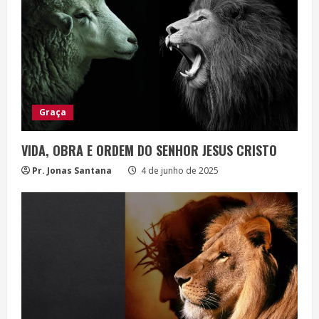
n
g
Graça
VIDA, OBRA E ORDEM DO SENHOR JESUS CRISTO
Pr. Jonas Santana
4 de junho de 2025