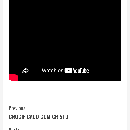
C
Previous:
CRUCIFICADO COM CRISTO
o
Next: