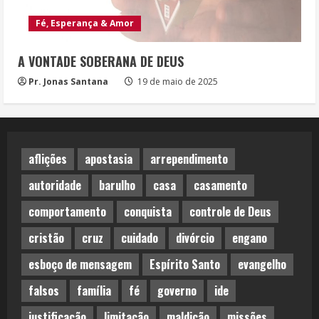
Fé, Esperança & Amor
A VONTADE SOBERANA DE DEUS
Pr. Jonas Santana
19 de maio de 2025
aflições
apostasia
arrependimento
autoridade
barulho
casa
casamento
comportamento
conquista
controle de Deus
cristão
cruz
cuidado
divórcio
engano
esboço de mensagem
Espírito Santo
evangelho
falsos
família
fé
governo
ide
justificação
limitação
maldição
missões