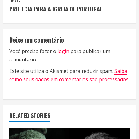
n
PROFECIA PARA A IGREJA DE PORTUGAL
t
i
Deixe um comentário
n
Você precisa fazer o
login
para publicar um
u
comentário.
e
Este site utiliza o Akismet para reduzir spam.
Saiba
R
como seus dados em comentários são processados
.
e
a
RELATED STORIES
d
i