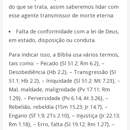
do que se trata, assim saberemos lidar com
esse agente transmissor de morte eterna:
Falta de conformidade com a lei de Deus,
em estado, disposição ou conduta.
Para indicar isso, a Bíblia usa vários termos,
tais como: – Pecado {Sl 51.2; Rm 6.2}, –
Desobediência {Hb 2.2}, – Transgressão {Sl
51.1; Hb 2.2}, – Iniquidade {Sl 51.2; Mt 7.23}, –
Mal, maldade, malignidade {Pv 17.11; Rm
1.29}, – Perversidade {Pv 6.14; At 3.26}, –
Rebelião, rebeldia {1Sm 15.23; Jr 14.7}, –
Engano {Sf 1.9; 2Ts 2.10}, – Injustiça {Jr 22.13;
Rm 1.18}, – Erro, falta {Sl 19.12; Rm 1.27}, –