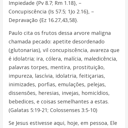
Impiedade {Pv 8.7; Rm 1.18}, –
Concupiscência {Is 57.5; 1Jo 2.16}, –
Depravação {Ez 16.27,43,58}.
Paulo cita os frutos dessa arvore maligna
chamada pecado: apetite desordenado
(glutonarias), vil concupiscência, avareza que
é idolatria; ira, cólera, malícia, maledicência,
palavras torpes, mentira, prostituição,
impureza, lascívia, idolatria, feitiçarias,
inimizades, porfias, emulações, pelejas,
dissensões, heresias, invejas, homicídios,
bebedices, e coisas semelhantes a estas.
(Galatas 5:19-21; Colossenses 3:5-10)
Se Jesus estivesse aqui, hoje, em pessoa, Ele