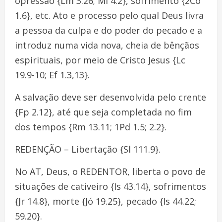
opressão {Lm 3.26; Ml 4.2}, sofrimento {2Co
1.6}, etc. Ato e processo pelo qual Deus livra
a pessoa da culpa e do poder do pecado e a
introduz numa vida nova, cheia de bênçãos
espirituais, por meio de Cristo Jesus {Lc
19.9-10; Ef 1.3,13}.
A salvação deve ser desenvolvida pelo crente
{Fp 2.12}, até que seja completada no fim
dos tempos {Rm 13.11; 1Pd 1.5; 2.2}.
REDENÇÃO – Libertação {Sl 111.9}.
No AT, Deus, o REDENTOR, liberta o povo de
situações de cativeiro {Is 43.14}, sofrimentos
{Jr 14.8}, morte {Jó 19.25}, pecado {Is 44.22;
59.20}.