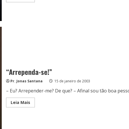
more
about
SANTIDADE
COMEÇA
COM
ARREPENDIMENTO
VERDADEIRO
E
SINCERO
“Arrependa-se!”
Pr. Jonas Santana
15 de janeiro de 2003
– Eu? Arrepender-me? De que? – Afinal sou tão boa pesso
Read
Leia Mais
more
about
“Arrependa-
se!”