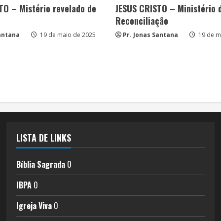
TO – Mistério revelado de
JESUS CRISTO – Ministério 
Reconciliação
Santana
19 de maio de 2025
Pr. Jonas Santana
19 de m
LISTA DE LINKS
Bíblia Sagrada
0
IBPA
0
Igreja Viva
0