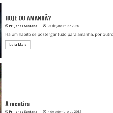
DE
HONRA
HOJE OU AMANHÃ?
Pr. Jonas Santana
25 de janeiro de 2020
Há um habito de postergar tudo para amanhã, por outro 
Read
Leia Mais
more
about
HOJE
OU
AMANHÃ?
A mentira
Pr. Jonas Santana
4 de setembro de 2012