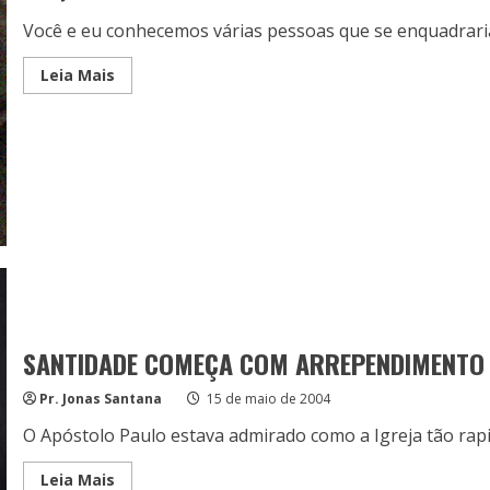
Você e eu conhecemos várias pessoas que se enquadraria
Read
Leia Mais
more
about
A
mentira
SANTIDADE COMEÇA COM ARREPENDIMENTO 
Pr. Jonas Santana
15 de maio de 2004
O Apóstolo Paulo estava admirado como a Igreja tão rapida
Read
Leia Mais