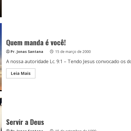
Quem manda é você!
Pr. Jonas Santana
15 de março de 2000
A nossa autoridade Lc. 9:1 – Tendo Jesus convocado os do
Read
Leia Mais
more
about
Quem
manda
é
você!
Servir a Deus