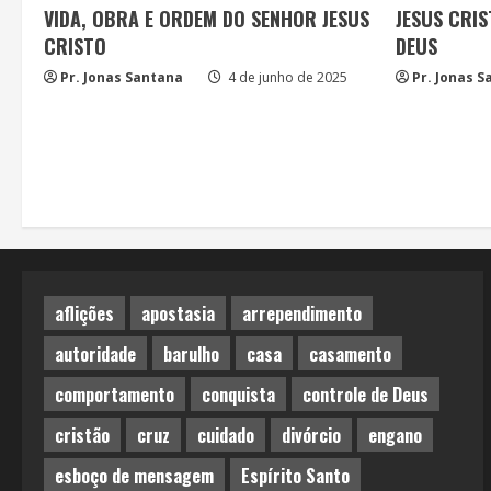
VIDA, OBRA E ORDEM DO SENHOR JESUS
JESUS CRIS
CRISTO
DEUS
Pr. Jonas Santana
4 de junho de 2025
Pr. Jonas 
aflições
apostasia
arrependimento
autoridade
barulho
casa
casamento
comportamento
conquista
controle de Deus
cristão
cruz
cuidado
divórcio
engano
esboço de mensagem
Espírito Santo