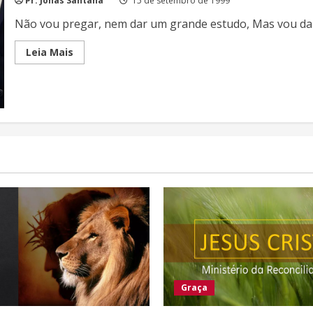
Pr. Jonas Santana
15 de setembro de 1999
Não vou pregar, nem dar um grande estudo, Mas vou dar
Read
Leia Mais
more
about
Servir
a
Deus
Graça