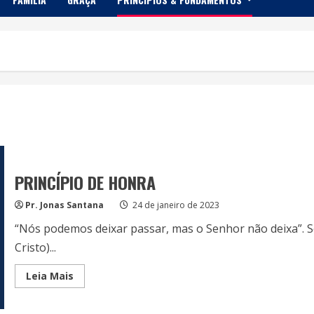
PRINCÍPIO DE HONRA
Pr. Jonas Santana
24 de janeiro de 2023
“Nós podemos deixar passar, mas o Senhor não deixa”. Sé
Cristo)...
Read
Leia Mais
more
about
PRINCÍPIO