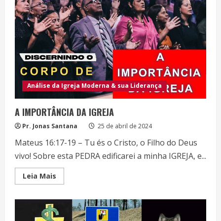
SOBERANA
DE
DEUS
Análise da Igreja Moderna & sua Liderança
A IMPORTÂNCIA DA IGREJA
Pr. Jonas Santana
25 de abril de 2024
Mateus 16:17-19 – Tu és o Cristo, o Filho do Deus
vivo! Sobre esta PEDRA edificarei a minha IGREJA, e...
Read
Leia Mais
more
about
A
IMPORTÂNCIA
DA
IGREJA