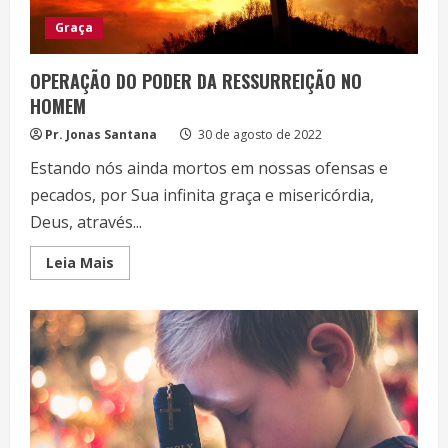
Graça
OPERAÇÃO DO PODER DA RESSURREIÇÃO NO
HOMEM
Pr. Jonas Santana
30 de agosto de 2022
Estando nós ainda mortos em nossas ofensas e
pecados, por Sua infinita graça e misericórdia,
Deus, através...
Read
Leia Mais
more
about
OPERAÇÃO
DO
PODER
DA
RESSURREIÇÃO
NO
HOMEM