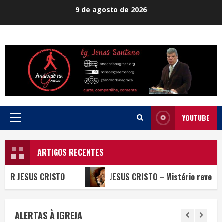
Skip
9 de agosto de 2026
to
content
YOUTUBE
Primary
Menu
ARTIGOS RECENTES
 CRISTO
JESUS CRISTO – Mistério revelado de DEUS
ALERTAS À IGREJA