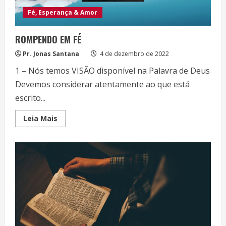
Fé, Esperança & Amor
ROMPENDO EM FÉ
Pr. Jonas Santana
4 de dezembro de 2022
1 – Nós temos VISÃO disponível na Palavra de Deus
Devemos considerar atentamente ao que está
escrito...
Read
Leia Mais
more
about
ROMPENDO
EM
FÉ