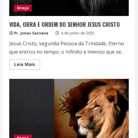
Graça
VIDA, OBRA E ORDEM DO SENHOR JESUS CRISTO
Pr. Jonas Santana
4 de junho de 2025
Jesus Cristo, segunda Pessoa da Trindade, Eterno
que entrou no tempo, o Infinito e Imenso que se...
Read
Leia Mais
more
about
VIDA,
OBRA
E
ORDEM
DO
SENHOR
JESUS
CRISTO
Graça