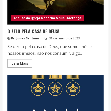
Análise da Igreja Moderna & sua Liderança
O ZELO PELA CASA DE DEUS!
Pr. Jonas Santana
31 de janeiro de 2023
Se o zelo pela casa de Deus, que somos nós e
nossos irmãos, não nos consumir, algo...
Read
Leia Mais
more
about
O
ZELO
PELA
CASA
DE
DEUS!