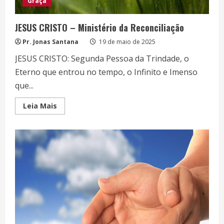
Graça
JESUS CRISTO – Ministério da Reconciliação
Pr. Jonas Santana
19 de maio de 2025
JESUS CRISTO: Segunda Pessoa da Trindade, o
Eterno que entrou no tempo, o Infinito e Imenso
que...
Read
Leia Mais
more
about
JESUS
CRISTO
–
Ministério
da
Reconciliação