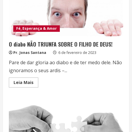
Fé, Esperança & Amor
O diabo NÃO TRIUNFA SOBRE O FILHO DE DEUS!
Pr. Jonas Santana
6 de fevereiro de 2023
Pare de dar gloria ao diabo e de ter medo dele. Não
ignoramos o seus ardis –...
Read
Leia Mais
more
about
O
diabo
NÃO
TRIUNFA
SOBRE
O
FILHO
DE
DEUS!