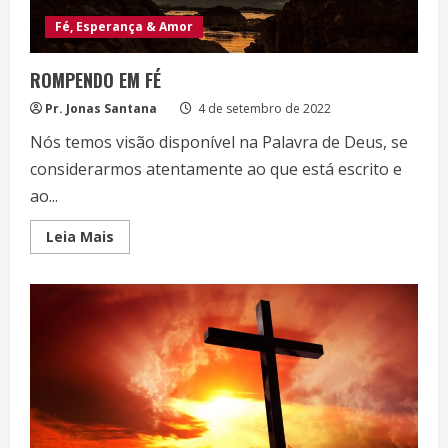
Fé, Esperança & Amor
ROMPENDO EM FÉ
Pr. Jonas Santana
4 de setembro de 2022
Nós temos visão disponível na Palavra de Deus, se
considerarmos atentamente ao que está escrito e
ao...
Read
Leia Mais
more
about
ROMPENDO
EM
FÉ