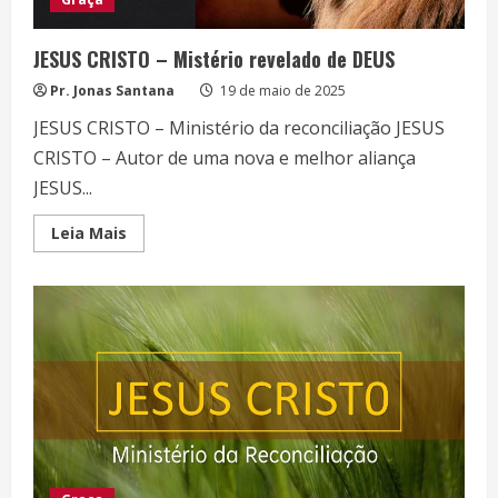
JESUS CRISTO – Mistério revelado de DEUS
Pr. Jonas Santana
19 de maio de 2025
JESUS CRISTO – Ministério da reconciliação JESUS
CRISTO – Autor de uma nova e melhor aliança
JESUS...
Read
Leia Mais
more
about
JESUS
CRISTO
–
Mistério
revelado
de
DEUS