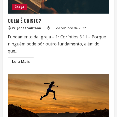
Graça
QUEM É CRISTO?
Pr. Jonas Santana
30 de outubro de 2022
Fundamento da Igreja – 1ª Coríntios 3:11 – Porque
ninguém pode pôr outro fundamento, além do
que...
Read
Leia Mais
more
about
QUEM
É
CRISTO?