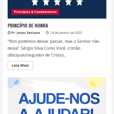
Princípios & Fundamentos
PRINCÍPIO DE HONRA
Pr. Jonas Santana
24 de janeiro de 2023
“Nós podemos deixar passar, mas o Senhor não
deixa”. Sérgio Silva Como Você, cristão
(discípulo/seguidor de Cristo)...
Read
Leia Mais
more
about
PRINCÍPIO
DE
HONRA