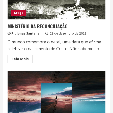
Graça
MINISTÉRIO DA RECONCILIAÇÃO
Pr. Jonas Santana
28 de dezembro de 2022
O mundo comemora o natal, uma data que afirma
celebrar o nascimento de Cristo. Não sabemos o...
Read
Leia Mais
more
about
MINISTÉRIO
DA
RECONCILIAÇÃO