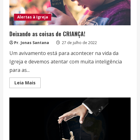
Alertas à Igreja
Deixando as coisas de CRIANÇA!
Pr. Jonas Santana
27 de julho de 2022
Um avivamento está para acontecer na vida da
Igreja e devemos atentar com muita inteligência
para as...
Read
Leia Mais
more
about
Deixando
as
coisas
de
CRIANÇA!