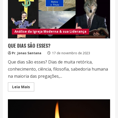
Análise da Igreja Moderna & sua Liderança
QUE DIAS SÃO ESSES?
Pr. Jonas Santana
17 de novembro de 2023
Que dias são esses? Dias de muita retórica,
conhecimento, ciência, filosofia, sabedoria humana
na maioria das pregações,...
Read
Leia Mais
more
about
QUE
DIAS
SÃO
ESSES?