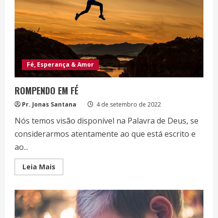
Fé, Esperança & Amor
ROMPENDO EM FÉ
Pr. Jonas Santana
4 de setembro de 2022
Nós temos visão disponível na Palavra de Deus, se
considerarmos atentamente ao que está escrito e
ao...
Read
Leia Mais
more
about
ROMPENDO
EM
FÉ