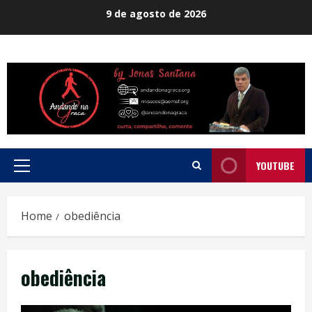
Skip
9 de agosto de 2026
to
content
YOUTUBE
Primary
Menu
Home
obediência
obediência