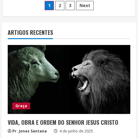
Paginação
PARA
1
2
3
Next
A
IGREJA
de
DE
PORTUGAL
posts
ARTIGOS RECENTES
Graça
VIDA, OBRA E ORDEM DO SENHOR JESUS CRISTO
Pr. Jonas Santana
4 de junho de 2025