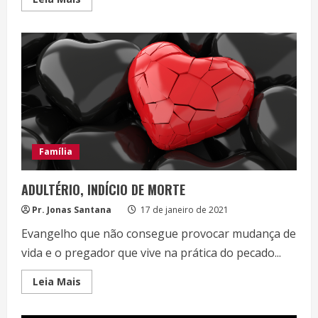
more
about
EM
QUEM
ACREDITAR?
Família
ADULTÉRIO, INDÍCIO DE MORTE
Pr. Jonas Santana
17 de janeiro de 2021
Evangelho que não consegue provocar mudança de
vida e o pregador que vive na prática do pecado...
Read
Leia Mais
more
about
ADULTÉRIO,