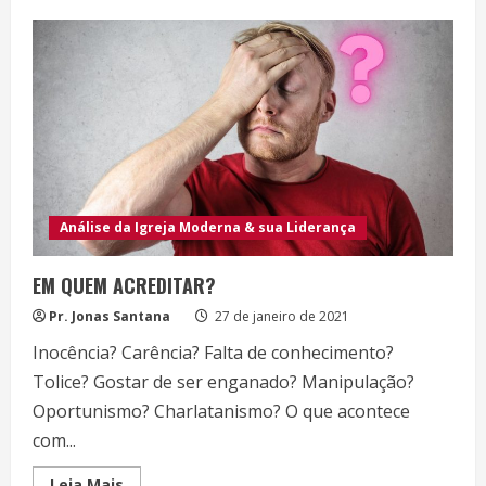
TUDO
É
MARKETING
Análise da Igreja Moderna & sua Liderança
EM QUEM ACREDITAR?
Pr. Jonas Santana
27 de janeiro de 2021
Inocência? Carência? Falta de conhecimento?
Tolice? Gostar de ser enganado? Manipulação?
Oportunismo? Charlatanismo? O que acontece
com...
Read
Leia Mais