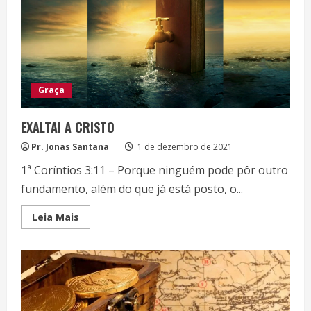
Meditar
na
Palavra
de
DEUS
Graça
EXALTAI A CRISTO
Pr. Jonas Santana
1 de dezembro de 2021
1ª Coríntios 3:11 – Porque ninguém pode pôr outro
fundamento, além do que já está posto, o...
Read
Leia Mais
more
about
EXALTAI
A
CRISTO