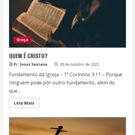
DEUS!
Graça
QUEM É CRISTO?
Pr. Jonas Santana
30 de outubro de 2022
Fundamento da Igreja – 1ª Coríntios 3:11 – Porque
ninguém pode pôr outro fundamento, além do
que...
Read
Leia Mais
more
about
QUEM
É
CRISTO?