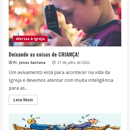
Alertas à Igreja
Deixando as coisas de CRIANÇA!
Pr. Jonas Santana
27 de julho de 2022
Um avivamento está para acontecer na vida da
Igreja e devemos atentar com muita inteligência
para as...
Read
Leia Mais
more
about
Deixando
as
coisas
de
CRIANÇA!