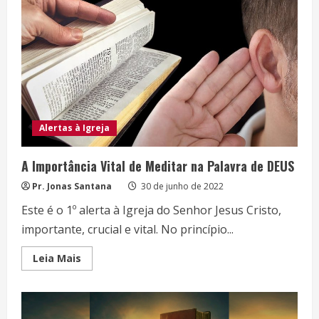
GUERRA
Alertas à Igreja
A Importância Vital de Meditar na Palavra de DEUS
Pr. Jonas Santana
30 de junho de 2022
Este é o 1º alerta à Igreja do Senhor Jesus Cristo,
importante, crucial e vital. No princípio...
Read
Leia Mais
more
about
A
Importância
Vital
de