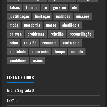
falsos
família
fé
governo
ide
justificação
limitação
maldição
missões
moda
mordomia
morte
obediência
palavra
problemas
rebelião
reconciliação
reino
religião
renúncia
santa ceia
santidade
separação
tempo
unidade
vendilhões
visões
LISTA DE LINKS
Bíblia Sagrada
0
IBPA
0