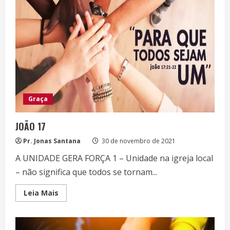
DO
CONHECIMENTO
E
DA
SABEDORIA
Graça
JOÃO 17
Pr. Jonas Santana
30 de novembro de 2021
A UNIDADE GERA FORÇA 1 – Unidade na igreja local
– não significa que todos se tornam...
Read
Leia Mais
more
about
JOÃO
17