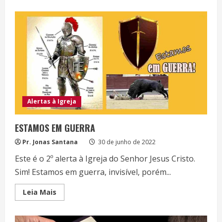
about
Desperte!
Você,
LÍDER
que
dorme!
Alertas à Igreja
ESTAMOS EM GUERRA
Pr. Jonas Santana
30 de junho de 2022
Este é o 2º alerta à Igreja do Senhor Jesus Cristo.
Sim! Estamos em guerra, invisível, porém...
Read
Leia Mais
more
about
ESTAMOS
EM