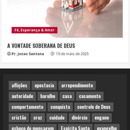
Fé, Esperança & Amor
A VONTADE SOBERANA DE DEUS
Pr. Jonas Santana
19 de maio de 2025
aflições
apostasia
arrependimento
autoridade
barulho
casa
casamento
comportamento
conquista
controle de Deus
cristão
cruz
cuidado
divórcio
engano
esboço de mensagem
Espírito Santo
evangelho