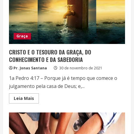
Graça
CRISTO E O TESOURO DA GRAÇA, DO
CONHECIMENTO E DA SABEDORIA
Pr. Jonas Santana
30 de novembro de 2021
1a Pedro 4:17 – Porque já é tempo que comece o
julgamento pela casa de Deus; e,...
Read
Leia Mais
more
about
CRISTO
E
O
TESOURO
DA
GRAÇA,