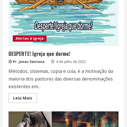
Alertas à Igreja
DESPERTE! Igreja que dorme!
Pr. Jonas Santana
4 de julho de 2022
Métodos, sistemas, copia e cola, é a motivação da
maioria dos pastores das diversas denominações
existentes em...
Read
Leia Mais
more
about
DESPERTE!
Igreja
que
dorme!