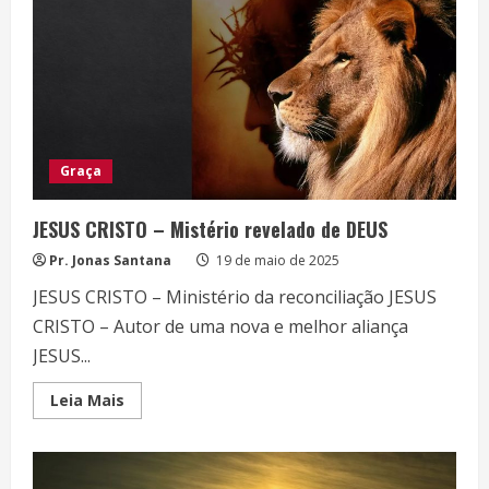
DO
SENHOR
JESUS
CRISTO
Graça
JESUS CRISTO – Mistério revelado de DEUS
Pr. Jonas Santana
19 de maio de 2025
JESUS CRISTO – Ministério da reconciliação JESUS
CRISTO – Autor de uma nova e melhor aliança
JESUS...
Read
Leia Mais
more
about
JESUS
CRISTO
–