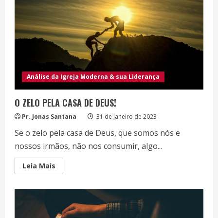
Mistério
revelado
de
DEUS
Análise da Igreja Moderna & sua Liderança
O ZELO PELA CASA DE DEUS!
Pr. Jonas Santana
31 de janeiro de 2023
Se o zelo pela casa de Deus, que somos nós e
nossos irmãos, não nos consumir, algo...
Read
Leia Mais
more
about
O
ZELO
PELA
CASA
DE