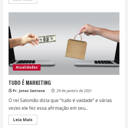
more
about
Vasos
da
mesma
massa
Atualidades
TUDO É MARKETING
Pr. Jonas Santana
29 de janeiro de 2021
O rei Salomão dizia que “tudo é vaidade” e várias
vezes ele fez essa afirmação em seu...
Read
Leia Mais
more
about