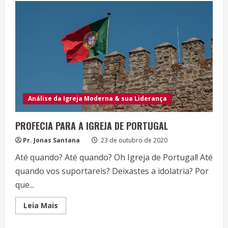
QUE
DEUS
ESTÁ
FALANDO
À
IGREJA
DE
LÍNGUA
PORTUGUESA?
Análise da Igreja Moderna & sua Liderança
PROFECIA PARA A IGREJA DE PORTUGAL
Pr. Jonas Santana
23 de outubro de 2020
Até quando? Até quando? Oh Igreja de Portugal! Até
quando vos suportareis? Deixastes a idolatria? Por
que...
Read
Leia Mais
more
about
PROFECIA