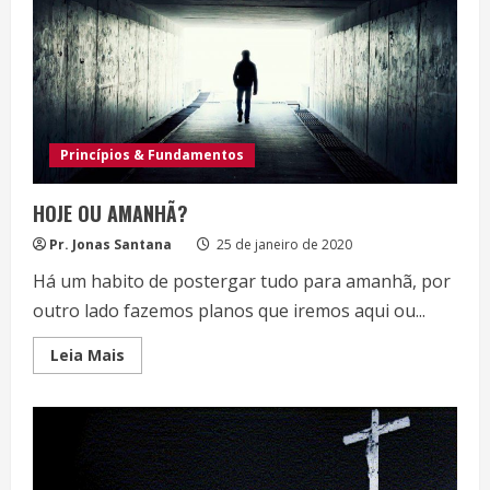
TEMPO
DE
CRISE
Princípios & Fundamentos
HOJE OU AMANHÃ?
Pr. Jonas Santana
25 de janeiro de 2020
Há um habito de postergar tudo para amanhã, por
outro lado fazemos planos que iremos aqui ou...
Read
Leia Mais
more
about
HOJE
OU
AMANHÃ?