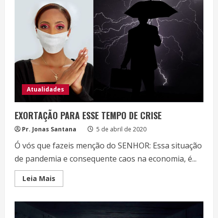
A
IGREJA
DE
PORTUGAL
Atualidades
EXORTAÇÃO PARA ESSE TEMPO DE CRISE
Pr. Jonas Santana
5 de abril de 2020
Ó vós que fazeis menção do SENHOR: Essa situação
de pandemia e consequente caos na economia, é...
Read
Leia Mais
more
about
EXORTAÇÃO
PARA
ESSE