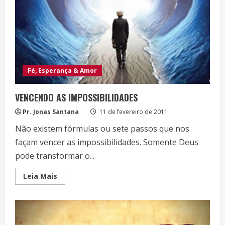
Fé, Esperança & Amor
VENCENDO AS IMPOSSIBILIDADES
Pr. Jonas Santana
11 de fevereiro de 2011
Não existem fórmulas ou sete passos que nos
façam vencer as impossibilidades. Somente Deus
pode transformar o...
Read
Leia Mais
more
about
VENCENDO
AS
IMPOSSIBILIDADES