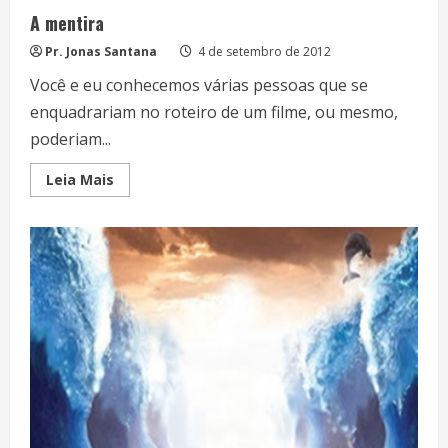
A mentira
Pr. Jonas Santana
4 de setembro de 2012
Você e eu conhecemos várias pessoas que se
enquadrariam no roteiro de um filme, ou mesmo,
poderiam...
Read
Leia Mais
more
about
A
mentira