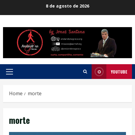
Skip
8 de agosto de 2026
to
content
YOUTUBE
Primary
Menu
Home
morte
morte