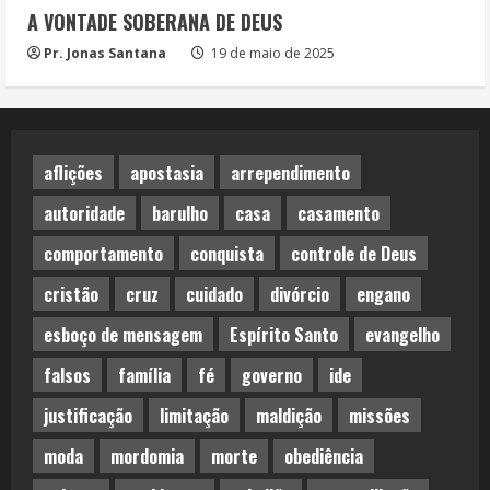
A VONTADE SOBERANA DE DEUS
Pr. Jonas Santana
19 de maio de 2025
aflições
apostasia
arrependimento
autoridade
barulho
casa
casamento
comportamento
conquista
controle de Deus
cristão
cruz
cuidado
divórcio
engano
esboço de mensagem
Espírito Santo
evangelho
falsos
família
fé
governo
ide
justificação
limitação
maldição
missões
moda
mordomia
morte
obediência