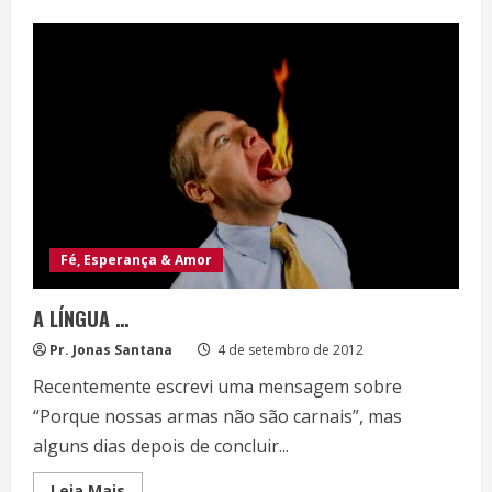
about
TESOUROS
EM
VASO
DE
BARRO
Fé, Esperança & Amor
A LÍNGUA …
Pr. Jonas Santana
4 de setembro de 2012
Recentemente escrevi uma mensagem sobre
“Porque nossas armas não são carnais”, mas
alguns dias depois de concluir...
Read
Leia Mais