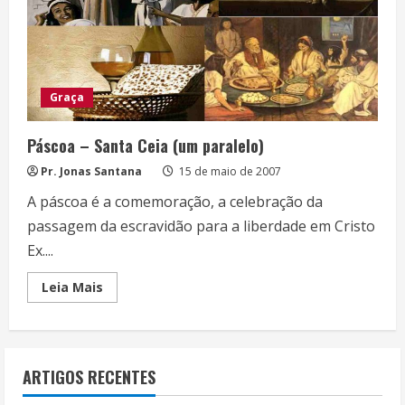
Senhor
Graça
Páscoa – Santa Ceia (um paralelo)
Pr. Jonas Santana
15 de maio de 2007
A páscoa é a comemoração, a celebração da
passagem da escravidão para a liberdade em Cristo
Ex....
Read
Leia Mais
more
about
Páscoa
–
Santa
Ceia
ARTIGOS RECENTES
(um
paralelo)