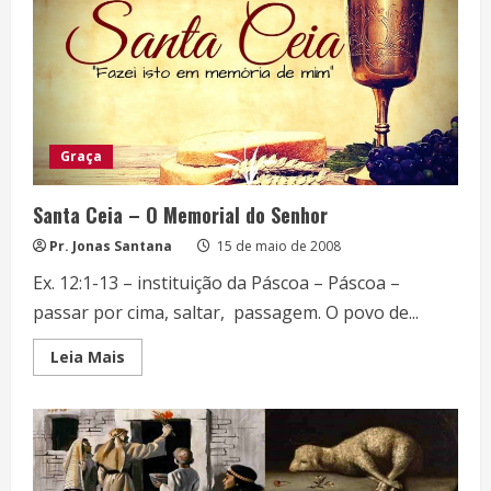
Graça
Santa Ceia – O Memorial do Senhor
Pr. Jonas Santana
15 de maio de 2008
Ex. 12:1-13 – instituição da Páscoa – Páscoa –
passar por cima, saltar, passagem. O povo de...
Read
Leia Mais
more
about
Santa
Ceia
–
O
Memorial
do