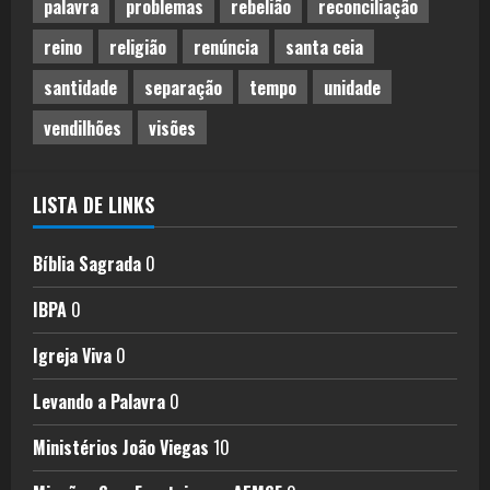
palavra
problemas
rebelião
reconciliação
reino
religião
renúncia
santa ceia
santidade
separação
tempo
unidade
vendilhões
visões
LISTA DE LINKS
Bíblia Sagrada
0
IBPA
0
Igreja Viva
0
Levando a Palavra
0
Ministérios João Viegas
10