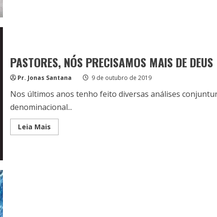
about
E
QUANDO
OS
PROBLEMAS
SÃO
MAIORES
DO
PASTORES, NÓS PRECISAMOS MAIS DE DEUS
QUE
NÓS?
Pr. Jonas Santana
9 de outubro de 2019
Nos últimos anos tenho feito diversas análises conjuntur
denominacional...
Read
Leia Mais
more
about
PASTORES,
NÓS
PRECISAMOS
MAIS
DE
DEUS