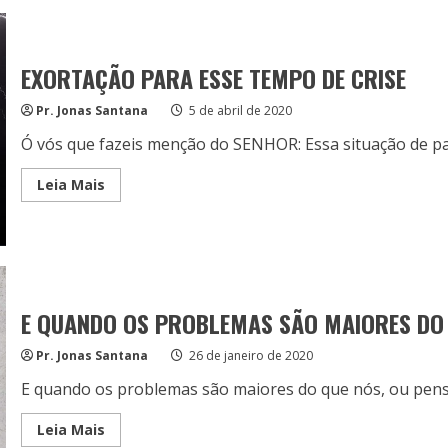
NOS
A
AJUDAR!
EXORTAÇÃO PARA ESSE TEMPO DE CRISE
Pr. Jonas Santana
5 de abril de 2020
Ó vós que fazeis menção do SENHOR: Essa situação de pa
Read
Leia Mais
more
about
EXORTAÇÃO
PARA
ESSE
TEMPO
DE
CRISE
E QUANDO OS PROBLEMAS SÃO MAIORES DO
Pr. Jonas Santana
26 de janeiro de 2020
E quando os problemas são maiores do que nós, ou pensa
Read
Leia Mais
more