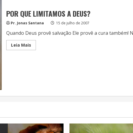
POR QUE LIMITAMOS A DEUS?
Pr. Jonas Santana
15 de julho de 2007
Quando Deus provê salvação Ele provê a cura também! N
Read
Leia Mais
more
about
POR
QUE
LIMITAMOS
A
DEUS?