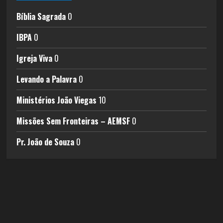
Bíblia Sagrada
0
IBPA
0
Igreja Viva
0
Levando a Palavra
0
Ministérios João Viegas
10
Missões Sem Fronteiras – AEMSF
0
Pr. João de Souza
0