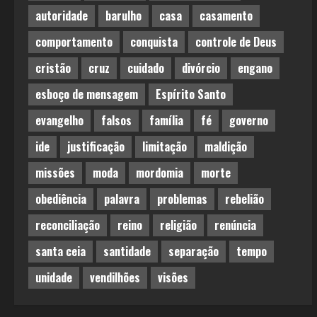
autoridade
barulho
casa
casamento
comportamento
conquista
controle de Deus
cristão
cruz
cuidado
divórcio
engano
esboço de mensagem
Espírito Santo
evangelho
falsos
família
fé
governo
ide
justificação
limitação
maldição
missões
moda
mordomia
morte
obediência
palavra
problemas
rebelião
reconciliação
reino
religião
renúncia
santa ceia
santidade
separação
tempo
unidade
vendilhões
visões