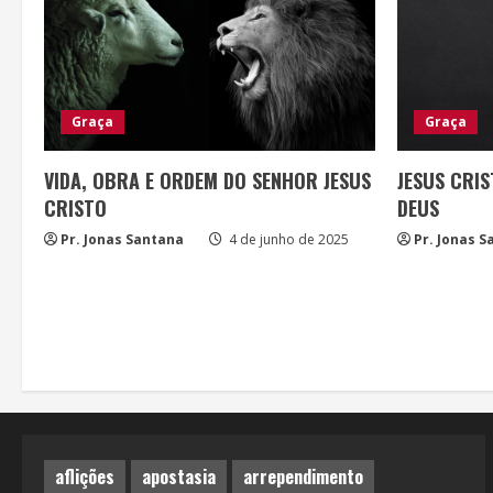
Graça
Graça
VIDA, OBRA E ORDEM DO SENHOR JESUS
JESUS CRIS
CRISTO
DEUS
Pr. Jonas Santana
4 de junho de 2025
Pr. Jonas 
aflições
apostasia
arrependimento