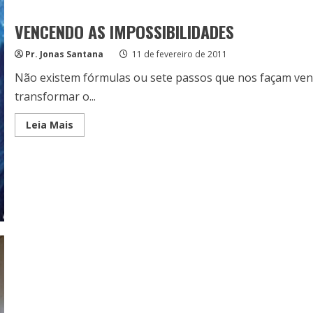
VENCENDO AS IMPOSSIBILIDADES
Pr. Jonas Santana
11 de fevereiro de 2011
Não existem fórmulas ou sete passos que nos façam ven
transformar o...
Read
Leia Mais
more
about
VENCENDO
AS
IMPOSSIBILIDADES