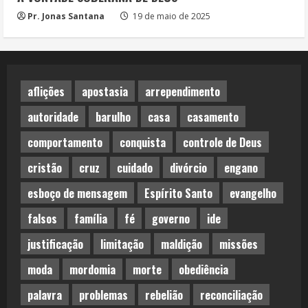
Pr. Jonas Santana
19 de maio de 2025
aflições
apostasia
arrependimento
autoridade
barulho
casa
casamento
comportamento
conquista
controle de Deus
cristão
cruz
cuidado
divórcio
engano
esboço de mensagem
Espírito Santo
evangelho
falsos
família
fé
governo
ide
justificação
limitação
maldição
missões
moda
mordomia
morte
obediência
palavra
problemas
rebelião
reconciliação