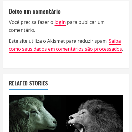
i
Deixe um comentário
n
Você precisa fazer o
login
para publicar um
u
comentário.
e
Este site utiliza o Akismet para reduzir spam.
Saiba
R
como seus dados em comentários são processados
.
e
a
RELATED STORIES
d
i
n
g