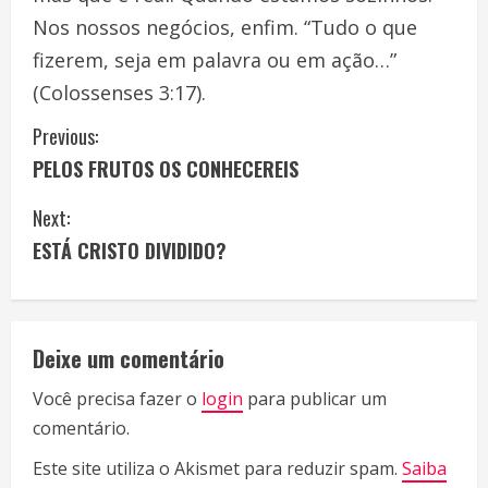
Nos nossos negócios, enfim. “Tudo o que
fizerem, seja em palavra ou em ação…”
(Colossenses 3:17).
C
Previous:
PELOS FRUTOS OS CONHECEREIS
o
Next:
n
ESTÁ CRISTO DIVIDIDO?
t
i
Deixe um comentário
n
Você precisa fazer o
login
para publicar um
u
comentário.
e
Este site utiliza o Akismet para reduzir spam.
Saiba