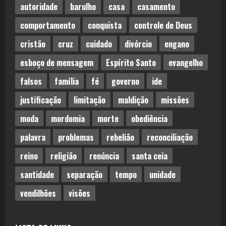
autoridade
barulho
casa
casamento
comportamento
conquista
controle de Deus
cristão
cruz
cuidado
divórcio
engano
esboço de mensagem
Espírito Santo
evangelho
falsos
família
fé
governo
ide
justificação
limitação
maldição
missões
moda
mordomia
morte
obediência
palavra
problemas
rebelião
reconciliação
reino
religião
renúncia
santa ceia
santidade
separação
tempo
unidade
vendilhões
visões