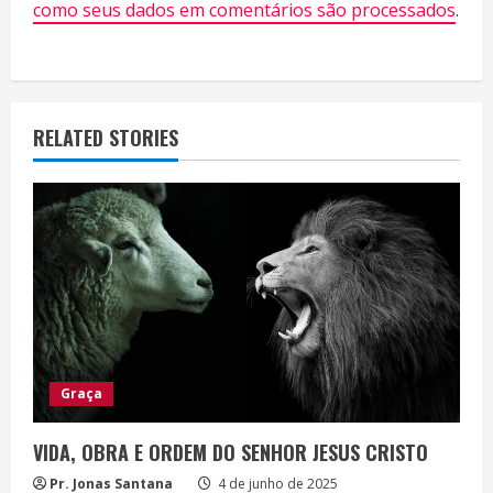
R
como seus dados em comentários são processados
.
e
a
RELATED STORIES
d
i
n
g
Graça
VIDA, OBRA E ORDEM DO SENHOR JESUS CRISTO
Pr. Jonas Santana
4 de junho de 2025