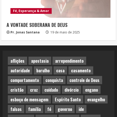
Fé, Esperança & Amor
A VONTADE SOBERANA DE DEUS
Pr. Jonas Santana
19 de maio de 2025
aflições
apostasia
arrependimento
autoridade
barulho
casa
casamento
comportamento
conquista
controle de Deus
cristão
cruz
cuidado
divórcio
engano
esboço de mensagem
Espírito Santo
evangelho
falsos
família
fé
governo
ide