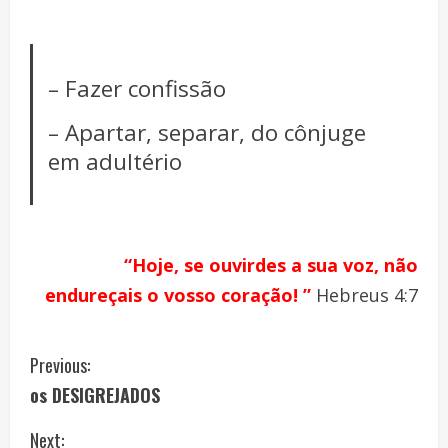
– Fazer confissão
– Apartar, separar, do cônjuge
em adultério
“Hoje, se ouvirdes a sua voz, não
endureçais o vosso coração! ”
Hebreus 4:7
C
Previous:
os DESIGREJADOS
o
Next: