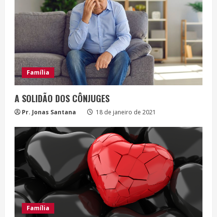
n
g
Família
A SOLIDÃO DOS CÔNJUGES
Pr. Jonas Santana
18 de janeiro de 2021
Família