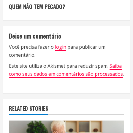
n
QUEM NÃO TEM PECADO?
t
i
Deixe um comentário
n
Você precisa fazer o
login
para publicar um
u
comentário.
e
Este site utiliza o Akismet para reduzir spam.
Saiba
R
como seus dados em comentários são processados
.
e
a
RELATED STORIES
d
i