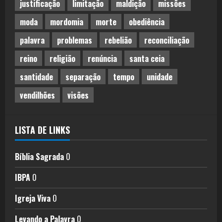
justificação
limitação
maldição
missões
moda
mordomia
morte
obediência
palavra
problemas
rebelião
reconciliação
reino
religião
renúncia
santa ceia
santidade
separação
tempo
unidade
vendilhões
visões
LISTA DE LINKS
Bíblia Sagrada
0
IBPA
0
Igreja Viva
0
Levando a Palavra
0