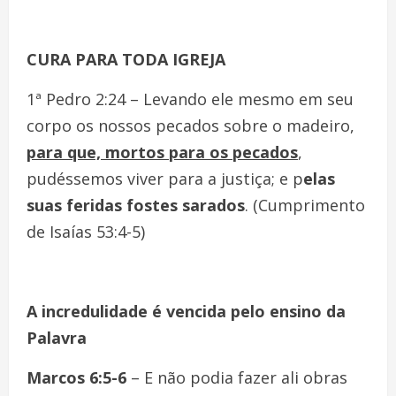
CURA PARA TODA
I
GREJA
1ª Pedro 2:24 – Levando ele mesmo em seu
corpo os nossos pecados sobre o madeiro,
para que, mortos para os pecados
,
pudéssemos viver para a justiça; e p
elas
suas feridas fostes sarados
. (Cumprimento
de Isaías 53:4-5)
A incredulidade é vencida pelo ensino da
Palavra
Marcos 6:5-6
– E não podia fazer ali obras