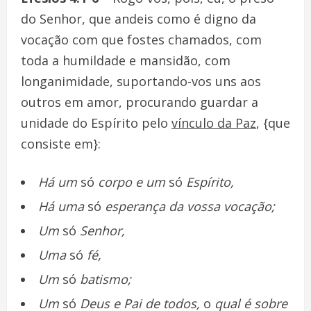
do Senhor, que andeis como é digno da
vocação com que fostes chamados, com
toda a humildade e mansidão, com
longanimidade, suportando-vos uns aos
outros em amor, procurando guardar a
unidade do Espírito pelo
vínculo d
a Paz
, {que
consiste em}:
Há um
só
corpo e um
só
Espírito,
Há um
a
só
e
s
peran
ça da vossa vocação;
Um
só
Senhor,
Uma
só
fé,
Um
só
batismo;
Um
só
Deus e Pai de todos,
o
qual é sobre