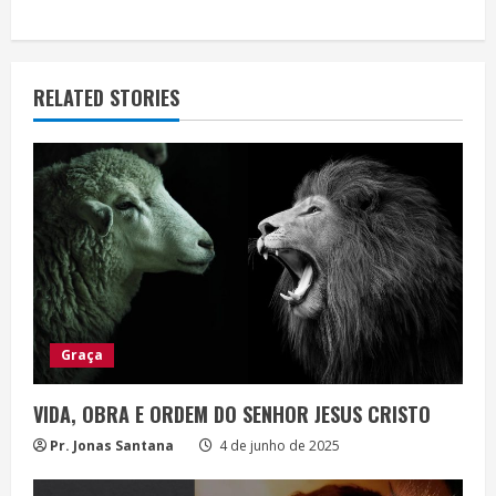
e
a
RELATED STORIES
d
i
n
g
Graça
VIDA, OBRA E ORDEM DO SENHOR JESUS CRISTO
Pr. Jonas Santana
4 de junho de 2025