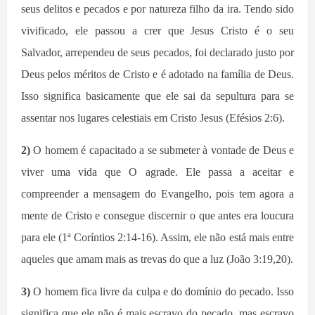
seus delitos e pecados e por natureza filho da ira. Tendo sido
vivificado, ele pass
ou
a crer que Jesus Cristo é o seu
Salvador, arrepende
u
de seus pecados,
foi
declarado justo por
Deus pelos méritos de Cristo e é adotado na família de Deus.
Isso significa basicamente que ele sai da sepultura para se
assentar nos lugares celestiais em Cristo Jesus (Efésios 2:6).
2)
O homem é capacitado a se submeter à vontade de Deus e
viver uma vida que O agrade. Ele passa a aceitar e
compreender a mensagem do Evangelho, pois tem agora a
mente de Cristo e consegue discernir o que antes era loucura
para ele (1ª Coríntios 2:14-16). Assim, ele não está mais entre
aqueles que amam mais as trevas do que a luz (João 3:19,20).
3)
O homem fica livre da culpa e do domínio do pecado. Isso
significa que ele não é mais escravo do pecado, mas escravo