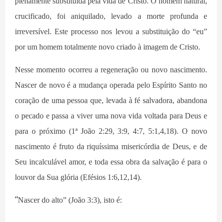
plenamente substituída pela vida de Cristo. O homem natural,
crucificado,
foi
aniquilado, levado a morte profunda e
irreversível. Este processo nos lev
ou
a substituição do “eu”
por um homem totalmente novo criado à imagem de Cristo.
N
esse momento ocorreu a regeneração ou novo nascimento.
Nascer de novo é a mudança operada pelo Espírito Santo no
coração de uma pessoa que, levada à fé salvadora, abandona
o pecado e passa a viver uma nova vida voltada para Deus e
para o próximo (1ª João 2:29, 3:9, 4:7, 5:1,4,18). O novo
nascimento é fruto da riquíssima misericórdia de Deus, e de
Seu incalculável amor, e toda essa obra da salvação é para o
louvor da Sua glória (Efésios 1:6,12,14).
“
Nascer do alto” (João 3:3), isto é: