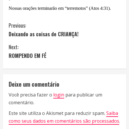
Nossas orações terminarão em “terremotos” (Atos 4:31).
C
Previous:
Deixando as coisas de CRIANÇA!
o
Next:
n
ROMPENDO EM FÉ
t
i
Deixe um comentário
n
Você precisa fazer o
login
para publicar um
u
comentário.
e
Este site utiliza o Akismet para reduzir spam.
Saiba
R
como seus dados em comentários são processados
.