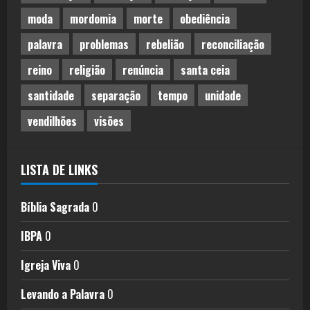
moda
mordomia
morte
obediência
palavra
problemas
rebelião
reconciliação
reino
religião
renúncia
santa ceia
santidade
separação
tempo
unidade
vendilhões
visões
LISTA DE LINKS
Bíblia Sagrada
0
IBPA
0
Igreja Viva
0
Levando a Palavra
0