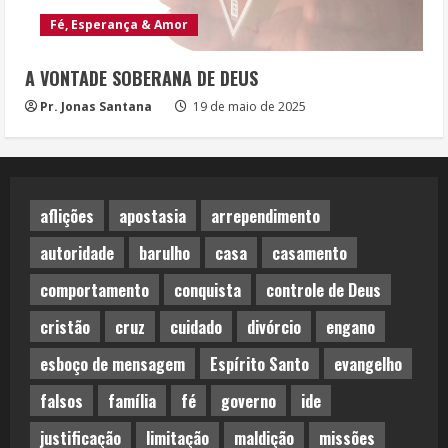
Fé, Esperança & Amor
A VONTADE SOBERANA DE DEUS
Pr. Jonas Santana
19 de maio de 2025
aflições
apostasia
arrependimento
autoridade
barulho
casa
casamento
comportamento
conquista
controle de Deus
cristão
cruz
cuidado
divórcio
engano
esboço de mensagem
Espírito Santo
evangelho
falsos
família
fé
governo
ide
justificação
limitação
maldição
missões