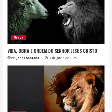
n
g
Graça
VIDA, OBRA E ORDEM DO SENHOR JESUS CRISTO
Pr. Jonas Santana
4 de junho de 2025