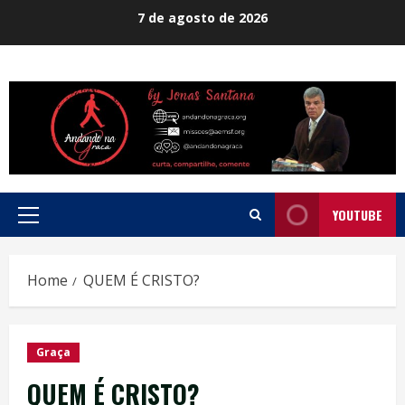
Skip
7 de agosto de 2026
to
content
YOUTUBE
Primary
Menu
Home
QUEM É CRISTO?
Graça
QUEM É CRISTO?