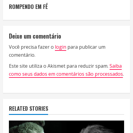
n
ROMPENDO EM FÉ
t
i
Deixe um comentário
n
Você precisa fazer o
login
para publicar um
u
comentário.
e
Este site utiliza o Akismet para reduzir spam.
Saiba
R
como seus dados em comentários são processados
.
e
a
RELATED STORIES
d
i