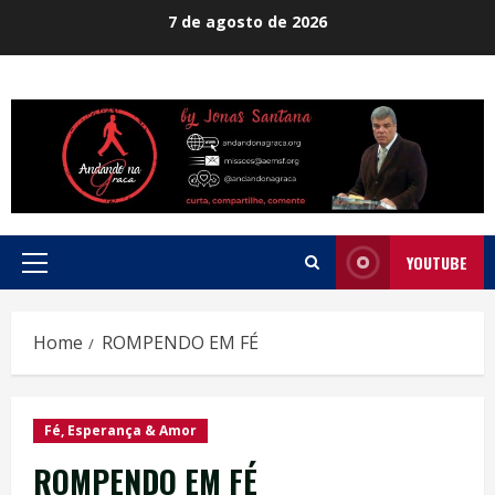
Skip
7 de agosto de 2026
to
content
YOUTUBE
Primary
Menu
Home
ROMPENDO EM FÉ
Fé, Esperança & Amor
ROMPENDO EM FÉ