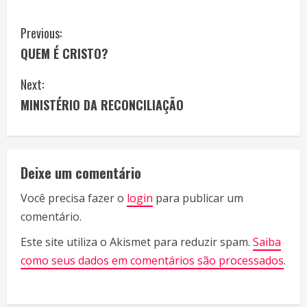
C
Previous:
QUEM É CRISTO?
o
Next:
n
MINISTÉRIO DA RECONCILIAÇÃO
t
i
Deixe um comentário
n
Você precisa fazer o
login
para publicar um
u
comentário.
e
Este site utiliza o Akismet para reduzir spam.
Saiba
R
como seus dados em comentários são processados
.
e