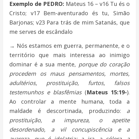
Exemplo de PEDRO:
Mateus 16 – v16 Tu és o
Cristo; v17 Bem-aventurado és tu, Simão
Barjonas; v23 Para trás de mim Satanás, que
me serves de escândalo
→
Nós estamos em guerra, permanente, e o
território que mais interessa ao inimigo
dominar é a sua mente,
porque do coração
procedem os maus pensamentos, mortes,
adultérios, prostituição, furtos, falsos
testemunhos e blasfêmias
(
Mateus 15:19-
).
Ao controlar a mente humana, toda a
maldade é descortinada, produzindo:
a
prostituição, a impureza, o apetite
desordenado, a vil concupiscência e a
avareza, que é idolatria; a ira, a cólera, a