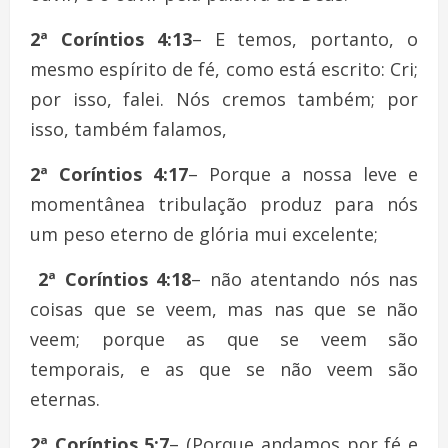
2ª Coríntios 4:13
– E temos, portanto, o
mesmo espírito de fé, como está escrito: Cri;
por isso, falei. Nós cremos também; por
isso, também falamos,
2ª Coríntios 4:17
– Porque a nossa leve e
momentânea tribulação produz para nós
um peso eterno de glória mui excelente;
2ª Coríntios 4:18
– não atentando nós nas
coisas que se veem, mas nas que se não
veem; porque as que se veem são
temporais, e as que se não veem são
eternas.
2ª Coríntios 5:7
– (Porque andamos por fé e