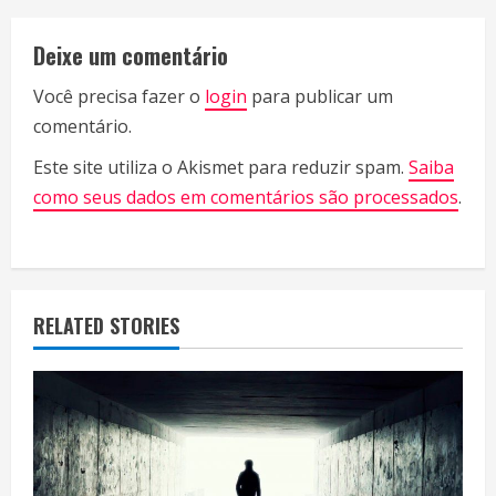
i
Deixe um comentário
n
Você precisa fazer o
login
para publicar um
u
comentário.
e
Este site utiliza o Akismet para reduzir spam.
Saiba
R
como seus dados em comentários são processados
.
e
a
RELATED STORIES
d
i
n
g