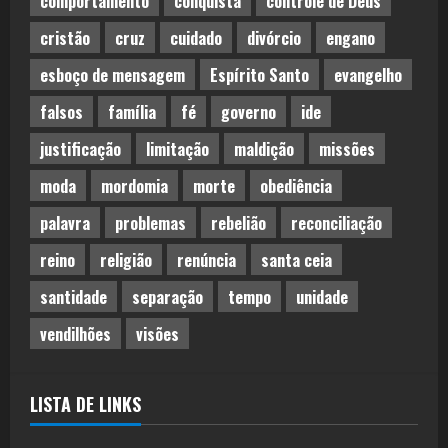
comportamento
conquista
controle de Deus
cristão
cruz
cuidado
divórcio
engano
esboço de mensagem
Espírito Santo
evangelho
falsos
família
fé
governo
ide
justificação
limitação
maldição
missões
moda
mordomia
morte
obediência
palavra
problemas
rebelião
reconciliação
reino
religião
renúncia
santa ceia
santidade
separação
tempo
unidade
vendilhões
visões
LISTA DE LINKS