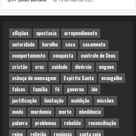
Pr. Jonas Santana
19 de maio de 2025
aflições
apostasia
arrependimento
autoridade
barulho
casa
casamento
comportamento
conquista
controle de Deus
cristão
cruz
cuidado
divórcio
engano
esboço de mensagem
Espírito Santo
evangelho
falsos
família
fé
governo
ide
justificação
limitação
maldição
missões
moda
mordomia
morte
obediência
palavra
problemas
rebelião
reconciliação
reino
religião
renúncia
santa ceia