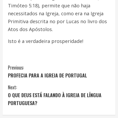
Timóteo 5:18), permite que não haja
necessitados na Igreja, como era na Igreja
Primitiva descrita no por Lucas no livro dos
Atos dos Apóstolos.
Isto é a verdadeira prosperidade!
C
Previous:
PROFECIA PARA A IGREJA DE PORTUGAL
o
Next:
n
O QUE DEUS ESTÁ FALANDO À IGREJA DE LÍNGUA
t
PORTUGUESA?
i