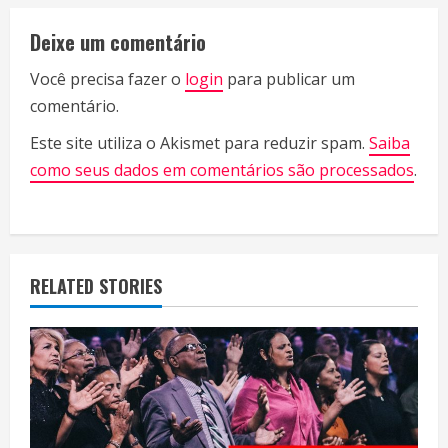
n
Deixe um comentário
u
Você precisa fazer o
login
para publicar um
e
comentário.
R
Este site utiliza o Akismet para reduzir spam.
Saiba
como seus dados em comentários são processados
.
e
a
d
RELATED STORIES
i
n
g