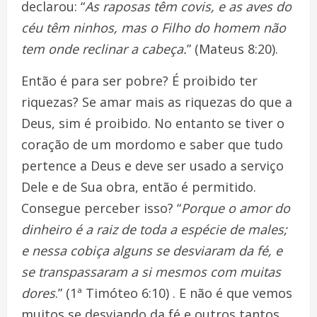
declarou: “
As raposas têm covis, e as aves do
céu têm ninhos, mas o Filho do homem não
tem onde reclinar a cabeça.
” (Mateus 8:20).
Então é para ser pobre? É proibido ter
riquezas? Se amar mais as riquezas do que a
Deus, sim é proibido. No entanto se tiver o
coração de um mordomo e saber que tudo
pertence a Deus e deve ser usado a serviço
Dele e de Sua obra, então é permitido.
Consegue perceber isso? “
Porque o amor do
dinheiro é a raiz de toda a espécie de males;
e nessa cobiça alguns se desviaram da fé, e
se transpassaram a si mesmos com muitas
dores
.” (1ª Timóteo 6:10) . E não é que vemos
muitos se desviando da fé e outros tantos