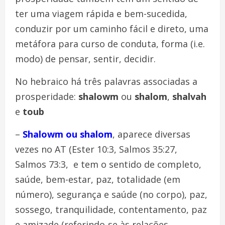
ter uma viagem rápida e bem-sucedida,
conduzir por um caminho fácil e direto, uma
metáfora para curso de conduta, forma (i.e.
modo) de pensar, sentir, decidir.
No hebraico há três palavras associadas a
prosperidade:
shalowm
ou
shalom
,
shalvah
e
toub
–
Shalowm ou shalom
, aparece diversas
vezes no AT (Ester 10:3, Salmos 35:27,
Salmos 73:3, e tem o sentido de completo,
saúde, bem-estar, paz, totalidade (em
número), segurança e saúde (no corpo), paz,
sossego, tranquilidade, contentamento, paz
e amizade (referindo-se às relações