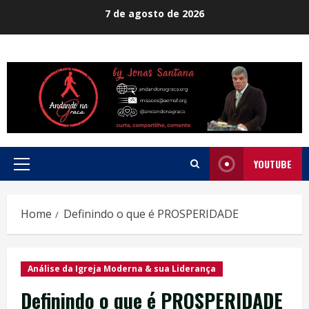
Skip
7 de agosto de 2026
to
content
YOUTUBE
Primary
Menu
Home
Definindo o que é PROSPERIDADE
Análise da Igreja Moderna & sua Liderança
Definindo o que é PROSPERIDADE